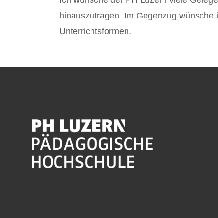
Ich wünsche der PH Luzern viele Gelegen
hinauszutragen. Im Gegenzug wünsche i
Unterrichtsformen.